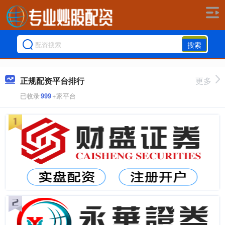
搜索
正规配资平台排行
更多
已收录
999
+家平台