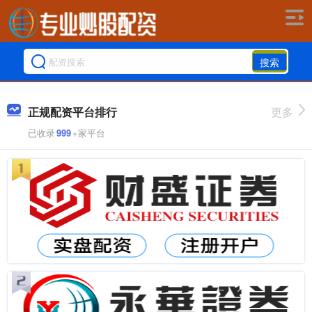
搜索
正规配资平台排行
更多
已收录
999
+家平台