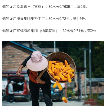
⑫黑龙江益海嘉里（富裕）：30水分0.7636元，落5厘。
⑬黑龙江鸿展集团集贤工厂：30水分0.72元，落1.5分。
⑭黑龙江富锦海粮集团（物流院里）：30水分0.71元，落2分。