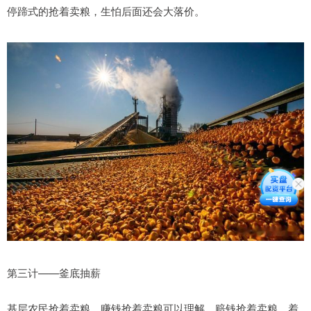
停蹄式的抢着卖粮，生怕后面还会大落价。
第三计——釜底抽薪
基层农民抢着卖粮，赚钱抢着卖粮可以理解，赔钱抢着卖粮，着