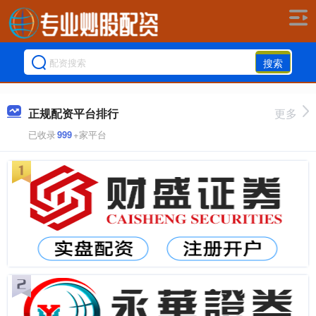
搜索
正规配资平台排行
更多
已收录
999
+家平台