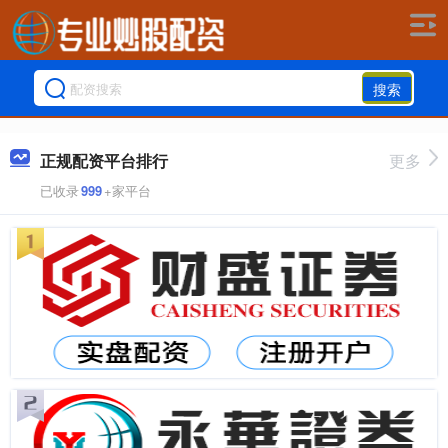
搜索
正规配资平台排行
更多
已收录
999
+家平台