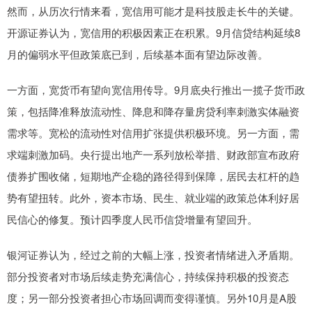
然而，从历次行情来看，宽信用可能才是科技股走长牛的关键。
开源证券认为，宽信用的积极因素正在积累。9月信贷结构延续8
月的偏弱水平但政策底已到，后续基本面有望边际改善。
一方面，宽货币有望向宽信用传导。9月底央行推出一揽子货币政
策，包括降准释放流动性、降息和降存量房贷利率刺激实体融资
需求等。宽松的流动性对信用扩张提供积极环境。另一方面，需
求端刺激加码。央行提出地产一系列放松举措、财政部宣布政府
债券扩围收储，短期地产企稳的路径得到保障，居民去杠杆的趋
势有望扭转。此外，资本市场、民生、就业端的政策总体利好居
民信心的修复。预计四季度人民币信贷增量有望回升。
银河证券认为，经过之前的大幅上涨，投资者情绪进入矛盾期。
部分投资者对市场后续走势充满信心，持续保持积极的投资态
度；另一部分投资者担心市场回调而变得谨慎。另外10月是A股