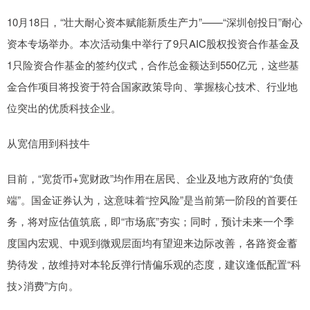
10月18日，“壮大耐心资本赋能新质生产力”——“深圳创投日”耐心
资本专场举办。本次活动集中举行了9只AIC股权投资合作基金及
1只险资合作基金的签约仪式，合作总金额达到550亿元，这些基
金合作项目将投资于符合国家政策导向、掌握核心技术、行业地
位突出的优质科技企业。
从宽信用到科技牛
目前，“宽货币+宽财政”均作用在居民、企业及地方政府的“负债
端”。国金证券认为，这意味着“控风险”是当前第一阶段的首要任
务，将对应估值筑底，即“市场底”夯实；同时，预计未来一个季
度国内宏观、中观到微观层面均有望迎来边际改善，各路资金蓄
势待发，故维持对本轮反弹行情偏乐观的态度，建议逢低配置“科
技>消费”方向。