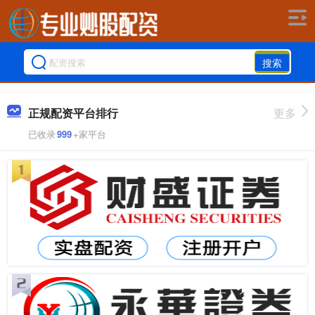
搜索
正规配资平台排行
更多
已收录
999
+家平台