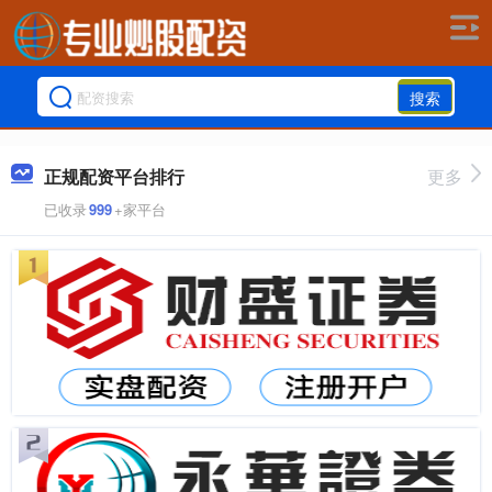
搜索
正规配资平台排行
更多
已收录
999
+家平台