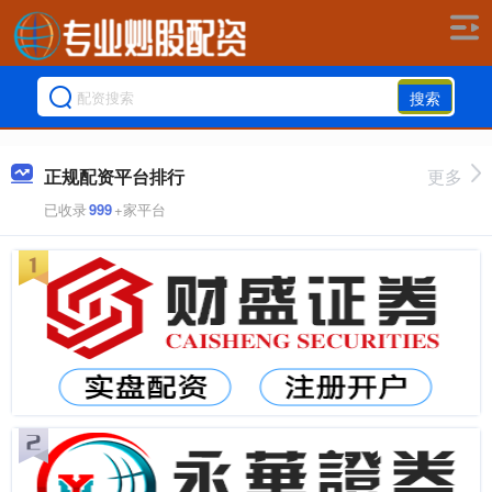
搜索
正规配资平台排行
更多
已收录
999
+家平台