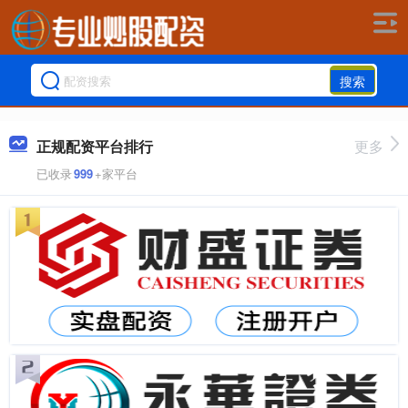
搜索
正规配资平台排行
更多
已收录
999
+家平台