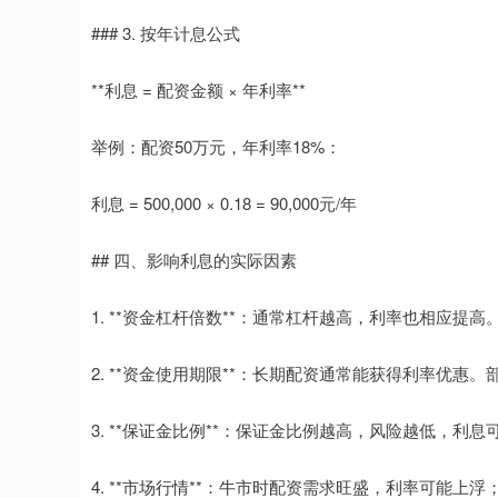
### 3. 按年计息公式
**利息 = 配资金额 × 年利率**
举例：配资50万元，年利率18%：
利息 = 500,000 × 0.18 = 90,000元/年
## 四、影响利息的实际因素
1. **资金杠杆倍数**：通常杠杆越高，利率也相应提高。例
2. **资金使用期限**：长期配资通常能获得利率优惠。
3. **保证金比例**：保证金比例越高，风险越低，利息
4. **市场行情**：牛市时配资需求旺盛，利率可能上