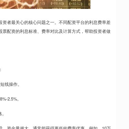
投资者最关心的核心问题之一。不同配资平台的利息费率差
股票配资的利息标准、费率对比及计算方式，帮助投资者做
：
适合短线操作。
%-2.5%。
略。
异。资金量越大，通常能获得更低的费率优惠。例如，10万