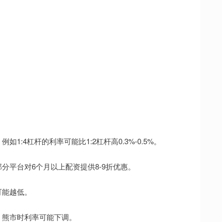
如1:4杠杆的利率可能比1:2杠杆高0.3%-0.5%。
部分平台对6个月以上配资提供8-9折优惠。
可能越低。
浮；熊市时利率可能下调。