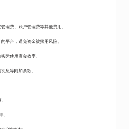
收取管理费、账户管理费等其他费用。
银行的平台，避免资金被挪用风险。
影响实际使用资金效率。
逾期罚息等附加条款。
惠。
利率。