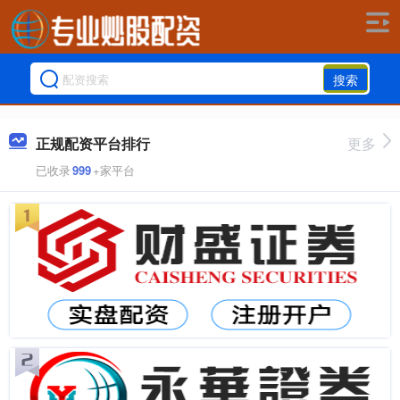
搜索
正规配资平台排行
更多
已收录
999
+家平台