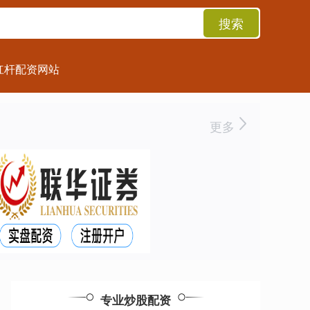
搜索
杠杆配资网站
更多
专业炒股配资