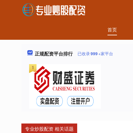
首页
正规配资平台排行
已收录
999
+家平台
专业炒股配资 相关话题