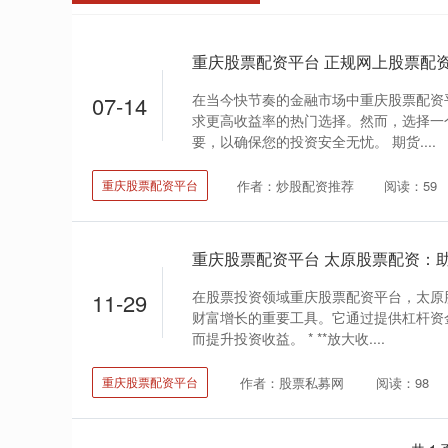
在当今快节奏的金融市场中重庆股票配资
07-14
求更高收益率的热门选择。然而，选择一
要，以确保您的投资安全无忧。 期货....
作者：炒股配资推荐
阅读：59
重庆股票配资平台
重庆股票配资平台 太原股票配资：
在股票投资领域重庆股票配资平台，太原
11-29
财富增长的重要工具。它通过提供杠杆资
而提升投资收益。 * **放大收....
作者：股票私募网
阅读：98
重庆股票配资平台