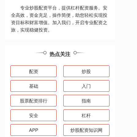
专业炒股配资平台，提供杠杆配资服务。安
全高效，资金充足，操作简便，助您轻松实现投
资目标和财富增值。加入我们，开启专业配资之
旅，实现稳健投资。
热点关注
配资
炒股
基础
入门
股票配资排行
指南
安全
杠杆
APP
炒股配资知识网