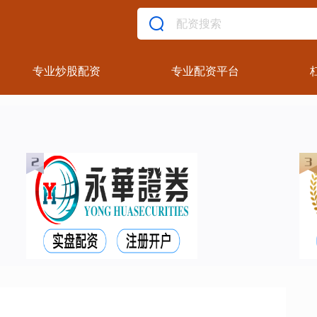
专业炒股配资
专业配资平台