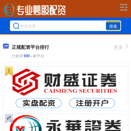
搜索
正规配资平台排行
更多
已收录
999
+家平台